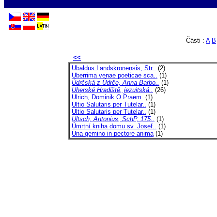
Části :
A
B
<<
Ubaldus Landskronensis, Str..
(2)
Uberrima venae poeticae sca..
(1)
Údrčská z Údrče, Anna Barbo..
(1)
Uherské Hradiště, jezuitská..
(26)
Ulrich, Dominik O.Praem.
(1)
Ultio Salutaris per Tutelar..
(1)
Ultio Salutaris per Tutelar..
(1)
Ultsch, Antonius, SchP, 175..
(1)
Úmrtní kniha domu sv. Josef..
(1)
Una gemino in pectore anima
(1)