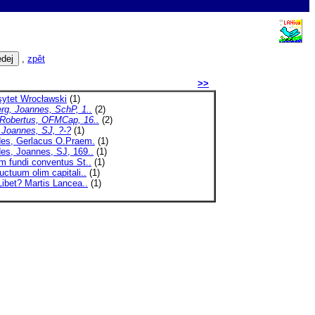
,
zpět
>>
sytet Wrocławski
(1)
rg, Joannes, SchP, 1..
(2)
 Robertus, OFMCap, 16..
(2)
 Joannes, SJ, ?-?
(1)
des, Gerlacus O.Praem.
(1)
es, Joannes, SJ, 169..
(1)
m fundi conventus St..
(1)
uctuum olim capitali..
(1)
ibet? Martis Lancea..
(1)