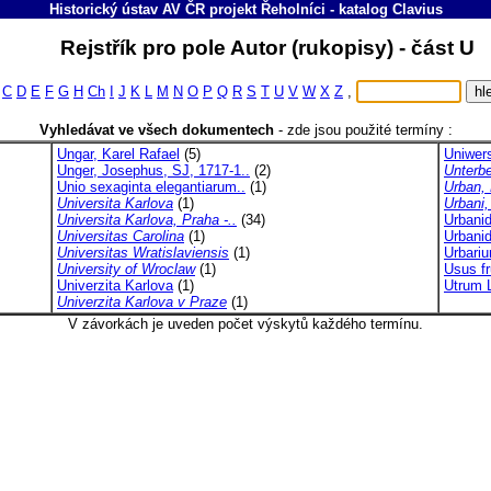
Historický ústav AV ČR projekt Řeholníci
-
katalog
Clavius
Rejstřík pro pole Autor (rukopisy) - část U
C
D
E
F
G
H
Ch
I
J
K
L
M
N
O
P
Q
R
S
T
U
V
W
X
Z
,
Vyhledávat ve všech dokumentech
-
zde jsou použité termíny :
Ungar, Karel Rafael
(5)
Uniwer
Unger, Josephus, SJ, 1717-1..
(2)
Unterbe
Unio sexaginta elegantiarum..
(1)
Urban,
Universita Karlova
(1)
Urbani,
Universita Karlova, Praha -..
(34)
Urbani
Universitas Carolina
(1)
Urbanid
Universitas Wratislaviensis
(1)
Urbariu
University of Wroclaw
(1)
Usus fr
Univerzita Karlova
(1)
Utrum L
Univerzita Karlova v Praze
(1)
V závorkách je uveden počet výskytů každého termínu.