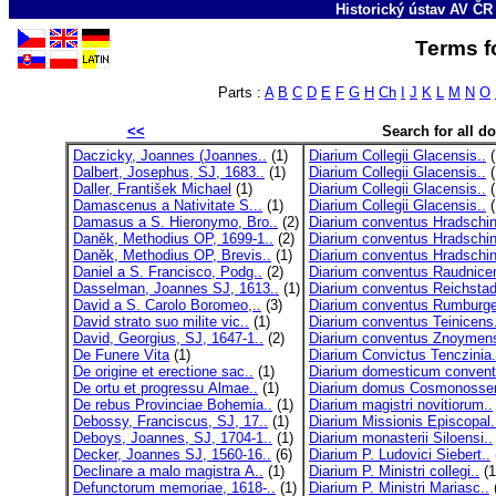
Historický ústav AV ČR 
Terms fo
Parts :
A
B
C
D
E
F
G
H
Ch
I
J
K
L
M
N
O
<<
Search for all 
Daczicky, Joannes (Joannes..
(1)
Diarium Collegii Glacensis..
(
Dalbert, Josephus, SJ, 1683..
(1)
Diarium Collegii Glacensis..
(
Daller, František Michael
(1)
Diarium Collegii Glacensis..
(
Damascenus a Nativitate S...
(1)
Diarium Collegii Glacensis..
(
Damasus a S. Hieronymo, Bro..
(2)
Diarium conventus Hradschin
Daněk, Methodius OP, 1699-1..
(2)
Diarium conventus Hradschin
Daněk, Methodius OP, Brevis..
(1)
Diarium conventus Hradschin
Daniel a S. Francisco, Podg..
(2)
Diarium conventus Raudnicen
Dasselman, Joannes SJ, 1613..
(1)
Diarium conventus Reichstad
David a S. Carolo Boromeo,..
(3)
Diarium conventus Rumburge
David strato suo milite vic..
(1)
Diarium conventus Teinicens.
David, Georgius, SJ, 1647-1..
(2)
Diarium conventus Znoymens
De Funere Vita
(1)
Diarium Convictus Tenczinia.
De origine et erectione sac..
(1)
Diarium domesticum convent
De ortu et progressu Almae..
(1)
Diarium domus Cosmonossen
De rebus Provinciae Bohemia..
(1)
Diarium magistri novitiorum..
Debossy, Franciscus, SJ, 17..
(1)
Diarium Missionis Episcopal.
Deboys, Joannes, SJ, 1704-1..
(1)
Diarium monasterii Siloensi..
Decker, Joannes SJ, 1560-16..
(6)
Diarium P. Ludovici Siebert..
Declinare a malo magistra A..
(1)
Diarium P. Ministri collegi..
(1
Defunctorum memoriae, 1618-..
(1)
Diarium P. Ministri Mariasc..